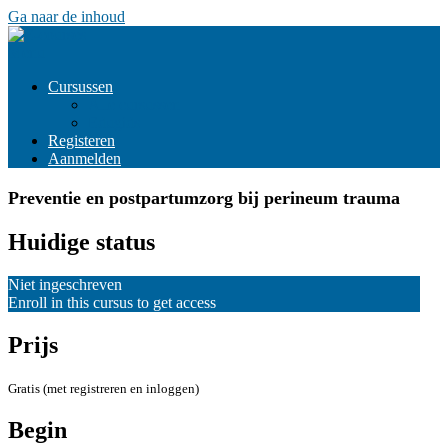
Ga naar de inhoud
Menu
Cursussen
Alle cursussen
Edugids
Registeren
Aanmelden
Preventie en postpartumzorg bij perineum trauma
Huidige status
Niet ingeschreven
Enroll in this cursus to get access
Prijs
Gratis (met registreren en inloggen)
Begin